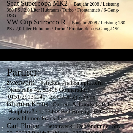
Seat Supercopa MK2
Baujahr 2008 / Leistung
380 PS / 2,0 Liter Hubraum / Turbo / Frontantrieb / 6-Gang-
DSG
VW Cup Scirocco R
Baujahr 2008 / Leistung 280
PS / 2,0 Liter Hubraum / Turbo / Frontantrieb / 6-Gang-DSG
Partner:
zweiwerk
#sticken #nähen #plottern
Neustraße 42, 53498 Gönnersdorf
0151/29130141 zweiwerk@web.de
Blumen Kraus
Garten- & Landschaftsbau
Hauptstraße 1, 53498 Bad Breisig 02633/9276
www.blumen-kraus.de
Carl Plötner
Betonwerk Ochtendunger Str.
50, 56637 Plaidt/Koblenz 02632/950-0