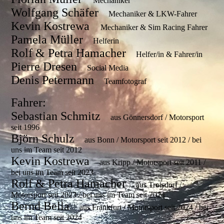
Mechaniker
Wolfgang Schäfer
Mechaniker & LKW-Fahrer
Kevin Kostrewa
Mechaniker & Sim Racing Fahrer
Pamela Müller
Helferin
Rolf & Petra Hamacher
Helfer/in & Fahrer/in
Pierre Dresen
Social Media
Denis Petermann
Teamfotograf
Fahrer:
Sebastian Schmitz
aus Gönnersdorf / Motorsport
seit 1996
Björn Schulz
aus Bonn / Motorsport seit 2012 / bei
uns im Team seit 2012
Kevin Kostrewa
aus Kripp / Motorsport seit 2011 /
bei uns im Team seit 2023
Rolf & Petra Hamacher
aus Troisdorf /
Motorsport seit 2023 / bei uns im Team seit 2024
Bernd Bella
aus Frankfurt / Motorsport seit 2024 / bei
uns im Team seit 2024