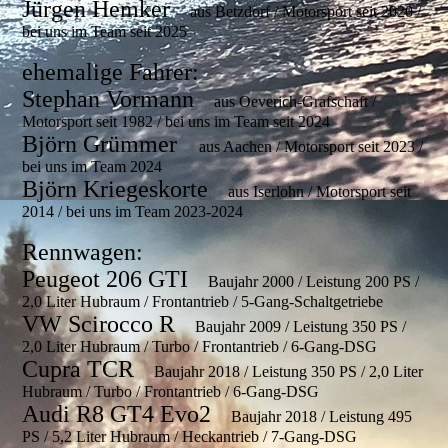
Jürgen Hemker
aus Betzdorf / Motorsport seit 2020 /
bei uns im Team seit 2025
ehemalige Fahrer:
Stephan Vormann
aus Oeverich-Grafschaft /
Motorsport seit 1982 / bei uns im Team seit 2024
Björn Grümmer
aus Aachen / Motorsport seit 2023 /
bei uns im Team 2024
Björn Kriegeskorte
aus Iserlohn / Motorsport seit
2014 / bei uns im Team 2023-2024
Rennwagen:
Peugeot 206 GTI
Baujahr 2000 / Leistung 200 PS /
2,0 Liter Hubraum / Frontantrieb / 5-Gang-Schaltgetriebe
VW Scirocco R
Baujahr 2009 / Leistung 350 PS /
2,0 Liter Hubraum / Turbo / Frontantrieb / 6-Gang-DSG
Cupra TCR
Baujahr 2018 / Leistung 350 PS / 2,0 Liter
Hubraum / Turbo / Frontantrieb / 6-Gang-DSG
Audi R8 GT4 Evo2
Baujahr 2018 / Leistung 495
PS / 5,2 Liter Hubraum / Heckantrieb / 7-Gang-DSG