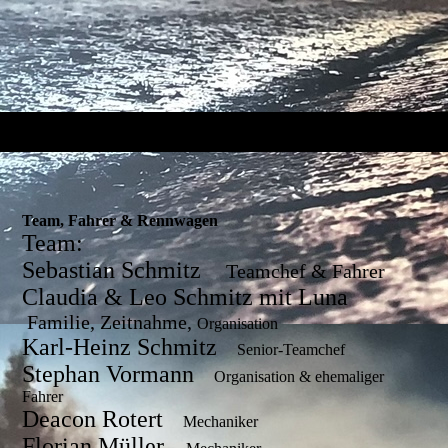
Team, Fahrer & Rennwagen
Team:
Sebastian Schmitz
Teamchef & Fahrer
Claudia & Leo Schmitz mit Luna
Familie, Zeitnahme,
Organisation
Karl-Heinz Schmitz
Senior-Teamchef
Stephan Vormann
Organisation & ehemaliger
Fahrer
Deacon Rotert
Mechaniker
Florian Müller